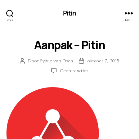
Pitin
Zoek
Menu
Aanpak – Pitin
Door
Sylvie van Osch
oktober 7, 2015
Berichtauteur
Berichtdatum
op
Geen reacties
Aanpak
–
Pitin