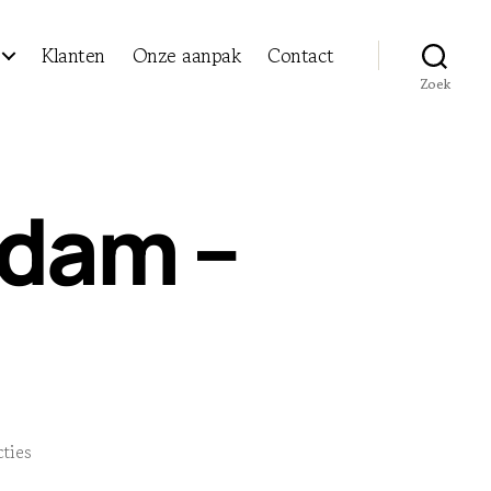
Klanten
Onze aanpak
Contact
Zoek
dam –
op
ties
Gemeente