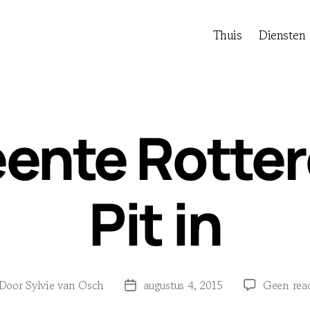
Thuis
Diensten
ente Rotter
Pit in
Door
Sylvie van Osch
augustus 4, 2015
Geen reac
richtauteur
Berichtdatum