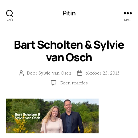
Pitin
Zoek
Menu
Bart Scholten & Sylvie
van Osch
Door
Sylvie van Osch
oktober 23, 2015
Berichtauteur
Berichtdatum
op
Geen reacties
Bart
Scholten
&
Sylvie
van
Osch